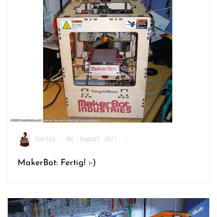
Daniel
•
08. August 2011
•
MakerBot: Fertig! :-)