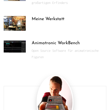
großartigen Erfinders
Meine Werkstatt
Animatronic WorkBench
Open Source Software für animatronische
Figuren