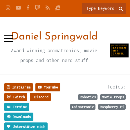
Daniel Springwald
Award winning animatronics, movie
props and other nerd stuff
Topics:
Instagram
YouTube
Twitch
Discord
Robotics
Movie Props
📅 Termine
Animatronic
Raspberry Pi
🎁 Downloads
💖 Unterstütze mich