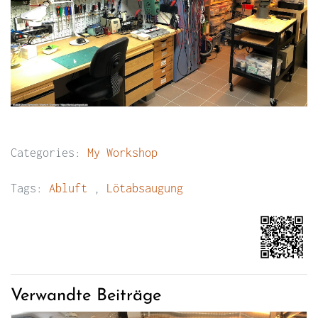
Categories:
My Workshop
Tags:
Abluft
,
Lötabsaugung
Verwandte Beiträge