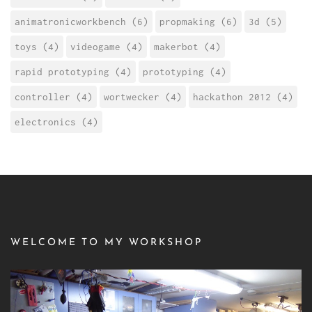
animatronicworkbench (6)
propmaking (6)
3d (5)
toys (4)
videogame (4)
makerbot (4)
rapid prototyping (4)
prototyping (4)
controller (4)
wortwecker (4)
hackathon 2012 (4)
electronics (4)
WELCOME TO MY WORKSHOP