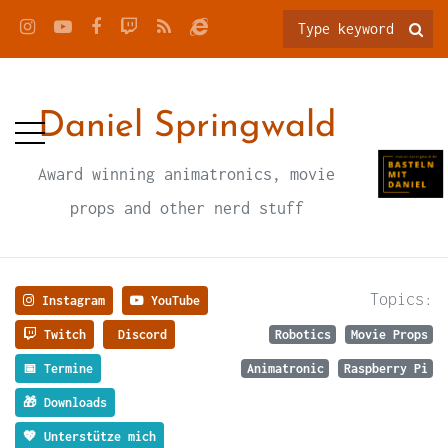
Daniel Springwald
Award winning animatronics, movie
props and other nerd stuff
Topics:
Instagram
YouTube
Twitch
Discord
Robotics
Movie Props
📅 Termine
Animatronic
Raspberry Pi
🎁 Downloads
💖 Unterstütze mich