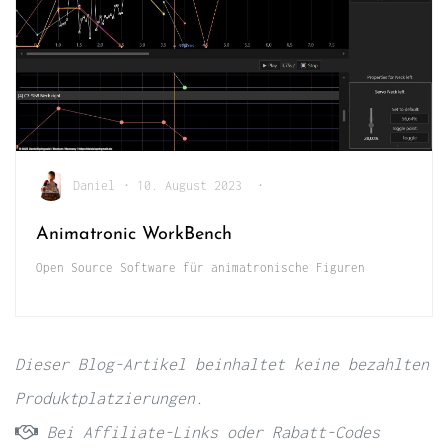
Daniel
•
10. August 2023
•
Animatronic WorkBench
Open Source Software für animatronische Figuren
Dieser Blog-Artikel beinhaltet keine bezahlten
Produktplatzierungen.
Bei Affiliate-Links oder Rabatt-Codes