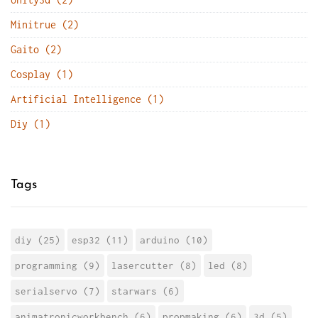
Minitrue (2)
Gaito (2)
Cosplay (1)
Artificial Intelligence (1)
Diy (1)
Tags
diy (25)
esp32 (11)
arduino (10)
programming (9)
lasercutter (8)
led (8)
serialservo (7)
starwars (6)
animatronicworkbench (6)
propmaking (6)
3d (5)