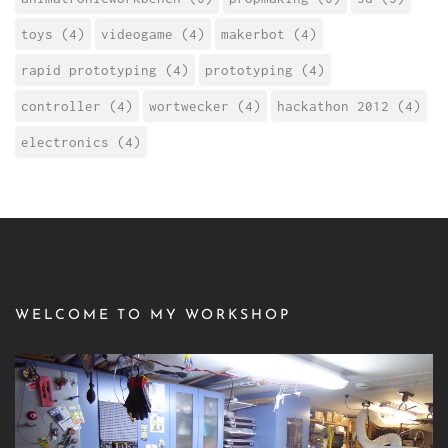
toys (4)
videogame (4)
makerbot (4)
rapid prototyping (4)
prototyping (4)
controller (4)
wortwecker (4)
hackathon 2012 (4)
electronics (4)
WELCOME TO MY WORKSHOP