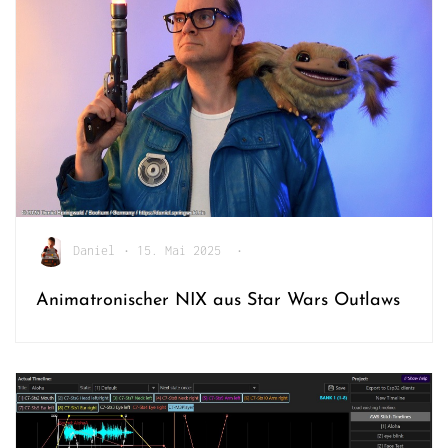
Daniel
•
15. Mai 2025
•
Animatronischer NIX aus Star Wars Outlaws