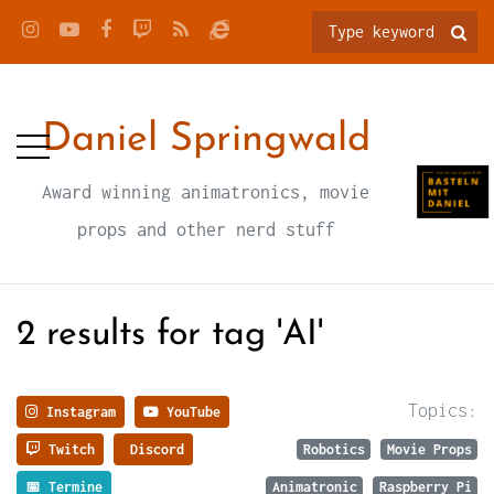
Daniel Springwald
Award winning animatronics, movie
props and other nerd stuff
2 results for tag 'AI'
Topics:
Instagram
YouTube
Twitch
Discord
Robotics
Movie Props
📅 Termine
Animatronic
Raspberry Pi