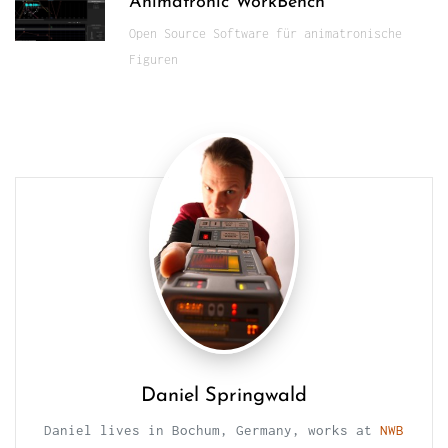
Animatronic WorkBench
Open Source Software für animatronische
Figuren
Daniel Springwald
Daniel lives in Bochum, Germany, works at
NWB