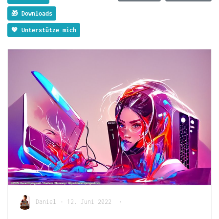
🎁 Downloads
💖 Unterstütze mich
Daniel
•
12. Juni 2022
•