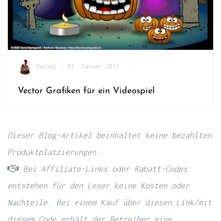
Daniel
•
01. Januar 2011
•
Vector Grafiken für ein Videospiel
Dieser Blog-Artikel beinhaltet keine bezahlten
Produktplatzierungen.
Bei Affiliate-Links oder Rabatt-Codes
entstehen für den Leser keine Kosten oder
Nachteile. Bei einem Kauf über diesen Link/mit
diesem Code erhält der Betreiber eine