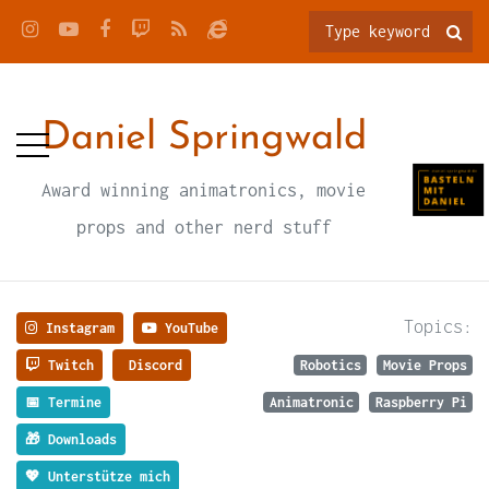
Daniel Springwald
Award winning animatronics, movie
props and other nerd stuff
Topics:
Instagram
YouTube
Twitch
Discord
Robotics
Movie Props
📅 Termine
Animatronic
Raspberry Pi
🎁 Downloads
💖 Unterstütze mich