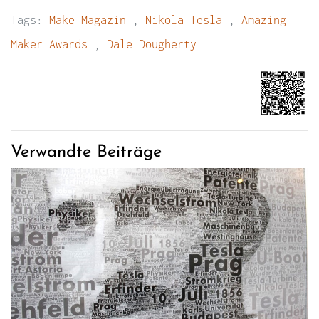
Tags:
Make Magazin
,
Nikola Tesla
,
Amazing
Maker Awards
,
Dale Dougherty
Verwandte Beiträge