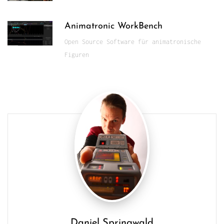
Animatronic WorkBench
Open Source Software für animatronische
Figuren
Daniel Springwald