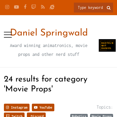
Daniel Springwald
Award winning animatronics, movie
props and other nerd stuff
24 results for category
'Movie Props'
Topics:
Instagram
YouTube
Twitch
Discord
Robotics
Movie Props