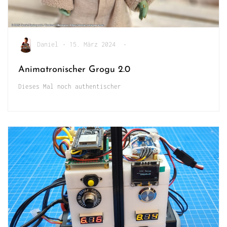
Daniel
•
15. März 2024
•
Animatronischer Grogu 2.0
Dieses Mal noch authentischer