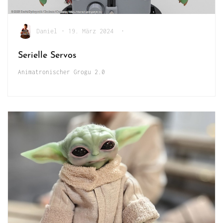
Daniel
•
19. März 2024
•
Serielle Servos
Animatronischer Grogu 2.0