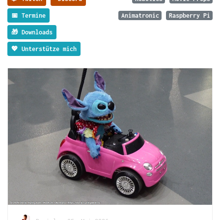
📅 Termine
Animatronic
Raspberry Pi
🎁 Downloads
💖 Unterstütze mich